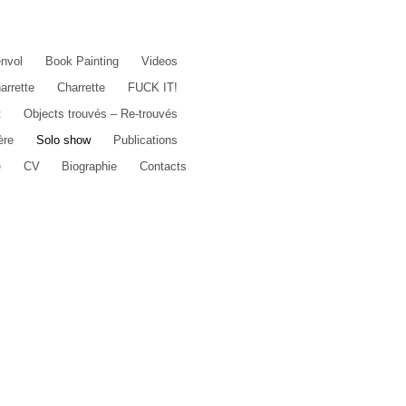
envol
Book Painting
Videos
arrette
Charrette
FUCK IT!
t
Objects trouvés – Re-trouvés
ère
Solo show
Publications
e
CV
Biographie
Contacts